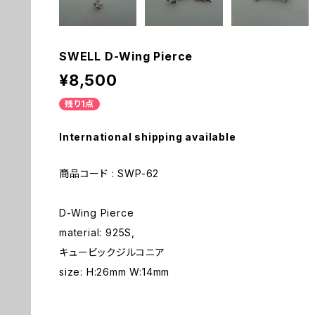
SWELL D-Wing Pierce
¥8,500
残り1点
International shipping available
商品コード : SWP-62
D-Wing Pierce
material: 925S,
キュービックジルコニア
size: H:26mm W:14mm