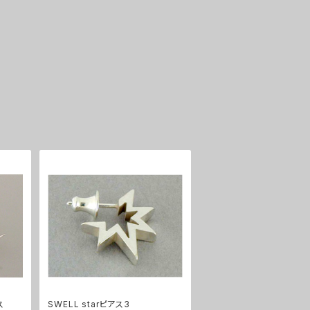
ス
SWELL starピアス3