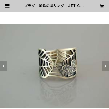
プラグ 蜘蛛の巣リング | JET Gar
age