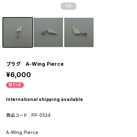
1
/3
プラグ A-Wing Pierce
¥6,000
残り1点
International shipping available
商品コード : PP-0534
A-Wing Pierce