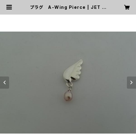
プラグ A-Wing Pierce | JET G
arage