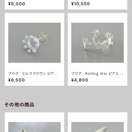
(SV)
(GD)
¥9,000
¥10,500
プラグ ミルククラウン ピアス
プラグ Rolling star ピアス (1
(1個)
個)
¥6,500
¥4,800
その他の商品