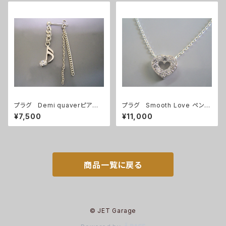
プラグ Demi quaverピアス
プラグ Smooth Love ペンダ
(1個)
ント/sv
¥7,500
¥11,000
商品一覧に戻る
© JET Garage