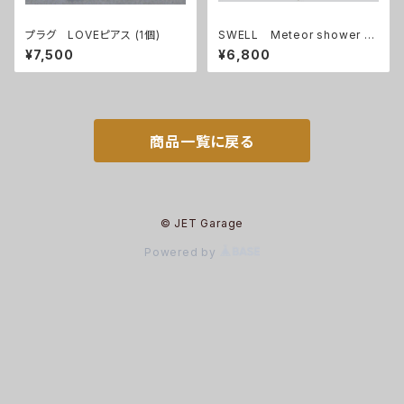
プラグ LOVEピアス (1個)
SWELL Meteor shower ピ
アス(1ヶ)
¥7,500
¥6,800
商品一覧に戻る
© JET Garage
Powered by