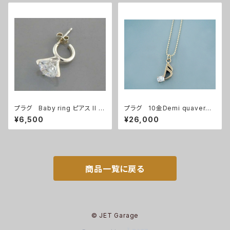
プラグ Baby ring ピアス II (1
プラグ 10金Demi quaverペ
個)
ンダント
¥6,500
¥26,000
商品一覧に戻る
© JET Garage