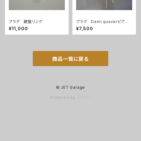
プラグ 鍵盤リング
プラグ Demi quaverピアス
(1個)
¥11,000
¥7,500
商品一覧に戻る
© JET Garage
Powered by