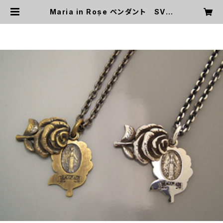
Maria in Rose ペンダント SV &
Brass | JET Garage