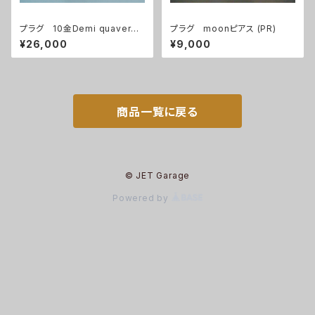
プラグ 10金Demi quaverペ
プラグ moonピアス (PR)
ンダント
¥26,000
¥9,000
商品一覧に戻る
© JET Garage
Powered by